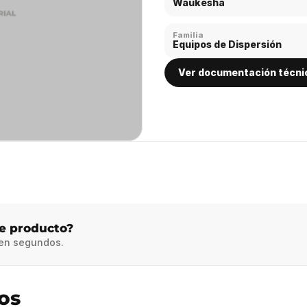
Waukesha
Familia
Equipos de Dispersión
Ver documentación técni
te producto?
 en segundos.
os