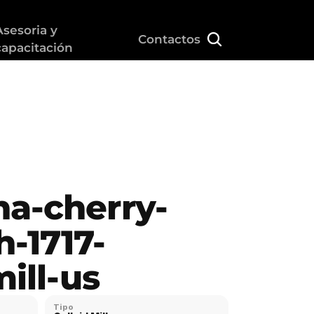
Asesoria y 
Contactos
capacitación
a-cherry-
h-1717-
mill-us
Tipo