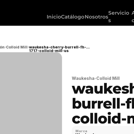
Servicio
Inicio
Catálogo
Nosotros
s
ión
›
Colloid Mill
›
waukesha-cherry-burrell-fh-
1717-colloid-mill-us
Waukesha
•
Colloid Mill
waukesh
burrell-f
colloid-
Marca