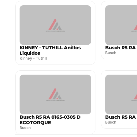
KINNEY - TUTHILL Anillos
Busch R5 RA
Liquidos
Busch
Kinney - Tuthill
Busch R5 RA 0165-0305 D
Busch R5 RA
ECOTORQUE
Busch
Busch