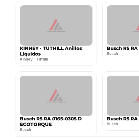
KINNEY - TUTHILL Anillos
Busch R5 RA
Liquidos
Busch
Kinney - Tuthill
Busch R5 RA 0165-0305 D
Busch R5 RA
ECOTORQUE
Busch
Busch