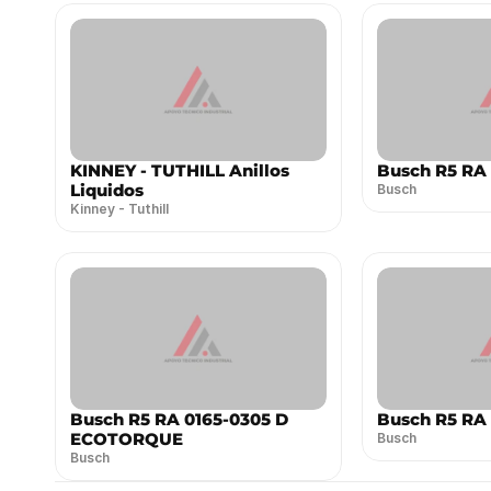
KINNEY - TUTHILL Anillos
Busch R5 RA
Liquidos
Busch
Kinney - Tuthill
Busch R5 RA 0165-0305 D
Busch R5 RA
ECOTORQUE
Busch
Busch