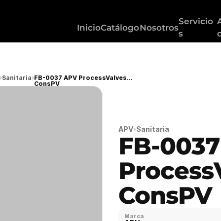
Servicio
Inicio
Catálogo
Nosotros
s
›
Sanitaria
›
FB-0037 APV ProcessValves
ConsPV
APV
•
Sanitaria
FB-0037
ProcessV
ConsPV
Marca