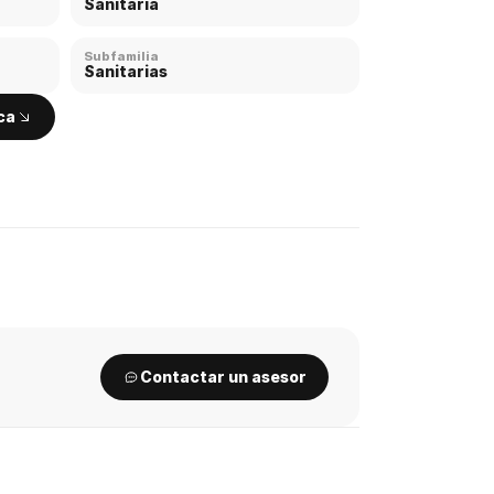
Sanitaria
Subfamilia
Sanitarias
ca
Contactar un asesor