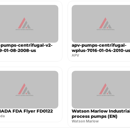
-pumps-centrifugal-v2-
apv-pumps-centrifugal-
9-01-08-2008-us
wplus-7016-01-04-2010-u
APV
ADA FDA Flyer FD0122
Watson Marlow Industria
process pumps (EN)
da
Watson Marlow