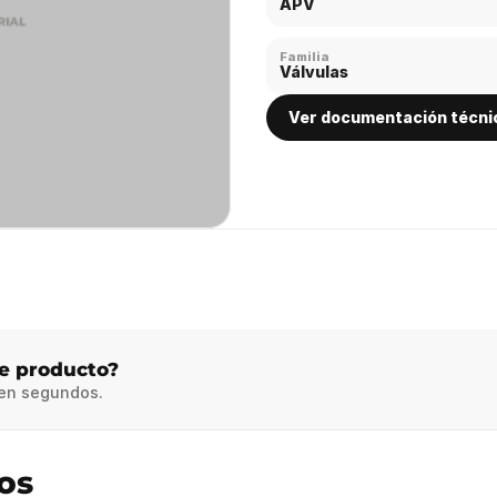
APV
Familia
Válvulas
Ver documentación técni
te producto?
 en segundos.
os