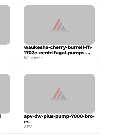
waukesha-cherry-burrell-fh-
s
1702e-centrifugal-pumps-
200-series-es
Waukesha
l
apv-dw-plus-pump-7000-bro-
es
APV