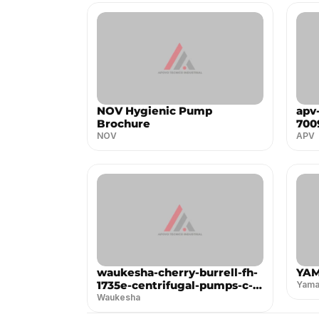
NOV Hygienic Pump
apv
Brochure
700
NOV
APV
waukesha-cherry-burrell-fh-
YAM
1735e-centrifugal-pumps-c-
Yama
series--es
Waukesha