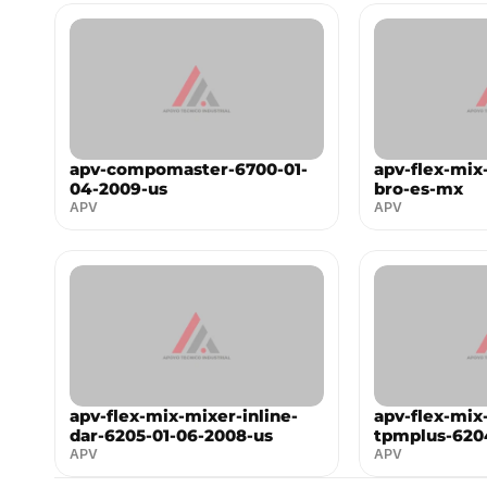
apv-compomaster-6700-01-
apv-flex-mix
04-2009-us
bro-es-mx
APV
APV
apv-flex-mix-mixer-inline-
apv-flex-mix
dar-6205-01-06-2008-us
tpmplus-620
APV
APV