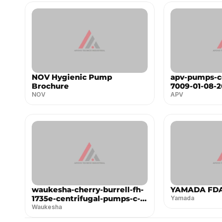
NOV Hygienic Pump
apv-pumps-ce
Brochure
7009-01-08-2
NOV
APV
waukesha-cherry-burrell-fh-
YAMADA FDA 
1735e-centrifugal-pumps-c-
Yamada
series--es
Waukesha